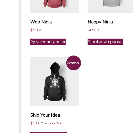
Woo Ninja
Happy Ninja
$
35.00
$
18.00
Ajouter au panier
Ajouter au panier
Promo !
Ship Your Idea
P
$
30.00
–
$
35.00
l
C