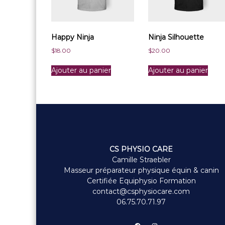
Happy Ninja
Ninja Silhouette
$
18.00
$
20.00
Ajouter au panier
Ajouter au panier
CS PHYSIO CARE
Camille Straebler
Masseur préparateur physique équin & canin
Certifiée Equiphysio Formation
contact@csphysiocare.com
06.75.70.71.97