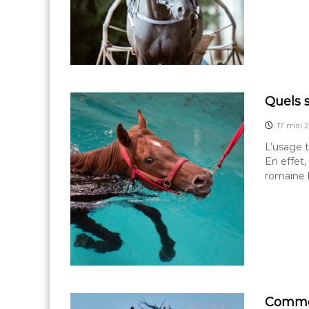
Quels s
17 mai 
L’usage 
En effet,
romaine l
Commen