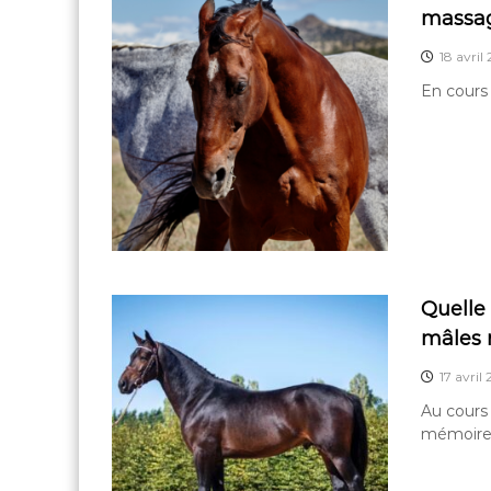
massa
18 avril
En cours
Quelle 
mâles 
17 avril
Au cours 
mémoire s